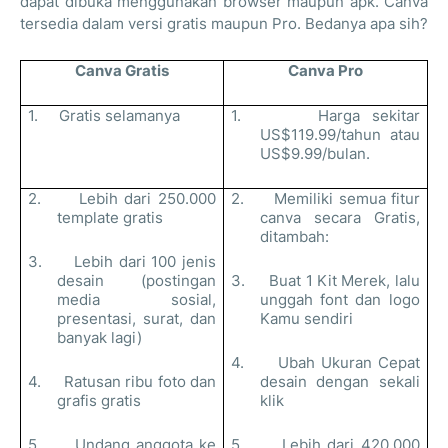
dapat dibuka menggunakan browser maupun apk. Canva
tersedia dalam versi gratis maupun Pro. Bedanya apa sih?
Canva Gratis
Canva Pro
1.
Gratis selamanya
1.
Harga sekitar
US$119.99/tahun atau
US$9.99/bulan.
2.
Lebih dari 250.000
2.
Memiliki semua fitur
template gratis
canva secara Gratis,
ditambah:
3.
Lebih dari 100 jenis
desain (postingan
3.
Buat 1 Kit Merek, lalu
media sosial,
unggah font dan logo
presentasi, surat, dan
Kamu sendiri
banyak lagi)
4.
Ubah Ukuran Cepat
4.
Ratusan ribu foto dan
desain dengan sekali
grafis gratis
klik
5.
Undang anggota ke
5.
Lebih dari 420.000